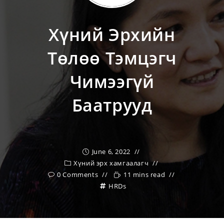
Хүний Эрхийн
Төлөө Тэмцэгч
Чимээгүй
Баатрууд
June 6, 2022
Хүний эрх хамгаалагч
0 Comments
11 mins read
HRDs