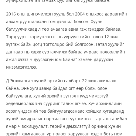
хүчирхийлэлтэй тэмцэх хуулийг батлуулж байсан.
2016 оны шинэчилсэн хууль бол 2004 оныхоос дараагийн
алхам руу шилжсэн том дэвшил болсон. Хууль
батлуулчихаад л төр ачаагаа авна гэж гэнэдэж байлаа.
Төрд үүрэг хариуцлагыг нь үүрүүлэхийн төлөө 12 жил
зүтгэж байж цогц тогтолцоо бий болгосон. Гэтэл хуулийг
дангаар нь харж сурталчилж байгаа учраас нөлөөллийн
ажил хэзээ ч дуусахгүй юм байна” хэмээн даруухан
инээмсэглэлээ.
Д.Энхжаргал хүний эрхийн салбарт 22 жил ажиллаж
байна. Энэ хугацаанд байдал огт өөр болж, олон
байгууллага, хүний эрхийн зүтгэлтнүүд чимээгүй
хөдөлмөрлөж энэ суурийг тавьж өгчээ. Хүчирхийллийн
эсрэг үндэсний төв байгуулагдсанаас хойшхи хугацаанд
хүний амьдралыг өөрчилсөн түүх жишээг гаргаж тавибал
ямар ч зохицуулалт, төрийн дэмжлэггүй орчинд хүний
эрхийг хамгаалсан үр нөлөөг харуулсан хэдэн боть ном