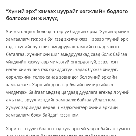
“Хүний эрх” хэмээх цуурайг хөгжлийн бодлого
болгосон он жилүүд
Зочны онцлог болоод ч тэр үү бидний яриа “Хүний эрхийн
хамгаалагч гэж хэн бэ” гээд эхэлчихлээ. Тэрээр “Хүний эрх
гэдэг хүнийг хүн шиг амьдруулах хамгийн наад захын
баталгаа. Хүнийг хүн шиг амьдруулахад саад болж байгаа
үйлдлийн хажуугаар чимээгүй өнгөрдөггүй, эсвэл хэн
нэгэн хийнэ биз гэж орхидоггүй, чадах бүхнээ хийдэг,
өөрчлөхийн төлөө санаа зовнидог бол хүний эрхийн
хамгаалагч. Хөршийнд нь гэр бүлийн хүчирхийлэл
үйлдэгдэж байгааг мэдээд цагдаад дуудлага өгөхөд л хүний
амь нас, эрүүл мэндийг хамгаалж байгаа үйлдэл юм.
Хүмүүс заримдаа өөрөө ч мэдэхгүйгээр хүний эрхийн
хамгаалагч болж байдаг” гэсэн юм.
Харин сэтгүүлч болно гээд хуваарьгүй үлдэж байсан сумын