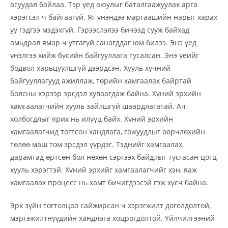
асуудал байлаа. Тэр үед аюулыг баталгаажуулах арга
хэрэгсэл ч байгаагүй. Яг үнэндээ маргаашийн нарыг харах
уу гэдгээ мэдэхгүй. Гэрээслэлээ бичээд сууж байхад
амьдрал ямар ч утгагүй санагддаг юм билээ. Энэ үед
үнэлгээ хийж бүсийн байгууллага тусалсан. Энэ үеийг
бодвол харьцуулшгүй дээрдсэн. Хууль хүчний
байгууллагууд ажиллаж, төрийн хамгаалах байртай
болсны хэрээр эрсдэл хуваагдаж байна. Хүний эрхийн
хамгаалагчийн хууль зайлшгүй шаардлагатай. Ач
холбогдлыг ярих нь илүүц байх. Хүний эрхийн
хамгаалагчид тогтсон хандлага, гажуудлыг өөрчлөхийн
төлөө маш том эрсдэл үүрдэг. Тэднийг хамгаалах,
дарамтад өртсөн бол нөхөн сэргээх байдлыг тусгасан цогц
хууль хэрэгтэй. Хүний эрхийг хамгаалагчийг хэн, яаж
хамгаалах процесс нь хамт бичигдээсэй гэж хүсч байна.
Эрх зүйн тогтолцоо сайжирсан ч хэрэгжилт доголдолтой,
мэргэжилтнүүдийн хандлага хоцрогдолтой. Үйлчилгээний