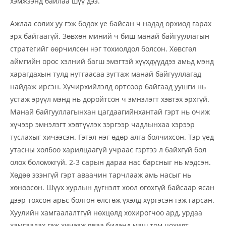
хэмжээнд байлаа шүү дээ.
Ажлаа солих уу гэж бодох үе байсан ч надад орхиод гарах
эрх байгаагүй. Зөвхөн миний ч биш манай байгууллагын
стратегийг өөрчилсөн нэг тохиолдол болсон. Хөвсгөл
аймгийн орос хэлний багш эмэгтэй хүүхдүүддээ амьд мэнд
харагдахын тулд нутгаасаа зугтаж манай байгууллагад
найдаж ирсэн. Хүчирхийлэлд өртсөөр байгаад уушги нь
устаж эрүүл мэнд нь доройтсон ч эмнэлэгт хэвтэх эрхгүй.
Манай байгууллагынхан цагдаагийнхантай гэрт нь очиж
хүчээр эмнэлэгт хэвтүүлэх зэргээр чадлынхаа хэрээр
туслахыг хичээсэн. Гэтэл нэг өдөр алга болчихсон. Тэр үед
утасны холбоо харилцаагүй учраас гэртээ л байхгүй бол
олох боломжгүй. 2-3 сарын дараа нас барсныг нь мэдсэн.
Хөдөө эзэнгүй гэрт аваачин тарчлааж амь насыг нь
хөнөөсөн. Шүүх хурлын дүгнэлт хоол өгөхгүй байсаар ясан
дээр тохсон арьс болгон өлсгөж үхэлд хүргэсэн гэж гарсан.
Хуулийн хамгаалалтгүй нөхцөлд хохирогчоо ард, урдаа
хамгаалах гэж хичээж яваа бидэнд маш том цохилт