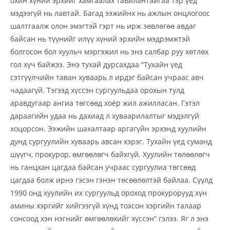
охин хүний эрхийг хамгаалах тавилантайгаа тэр үед
мэдээгүй нь лавтай. Багад ээжийнх нь ажлын онцлогоос
шалтгаалж олон эмэгтэй гэрт нь ирж зөвлөгөө авдаг
байсан нь түүнийг илүү хүний эрхийн мэдрэмжтэй
болгосон бол хуульч мэргэжил нь энэ салбар руу хөтлөх
гол хүч байжээ. Энэ тухай дурсахдаа “Тухайн үед
сэтгүүлчийн таван хуваарь л ирдэг байсан учраас авч
чадаагүй. Тэгээд хүссэн сургуульдаа орохын тулд
аравдугаар ангиа төгсөөд хоёр жил ажилласан. Гэтэл
дараагийн удаа нь дахиад л хуваарилалтыг мэдэлгүй
хоцорсон. Ээжийн шахалтаар аргагүйн эрхэнд хуулийн
дунд сургуулийн хуваарь авсан хэрэг. Тухайн үед суманд
шүүгч, прокурор, өмгөөлөгч байхгүй. Хуулийн төлөөлөгч
нь ганцхан цагдаа байсан учраас сургуулиа төгсөөд
цагдаа болж ирнэ гэсэн гэнэн төсөөлөлтэй байлаа. Сүүлд
1990 онд хуулийн их сургуульд ороход прокурорууд хүн
амины хэргийг хийгээгүй хүнд тохсон хэргийн талаар
сонсоод хэн нэгнийг өмгөөлөхийг хүссэн” гэлээ. Яг л энэ