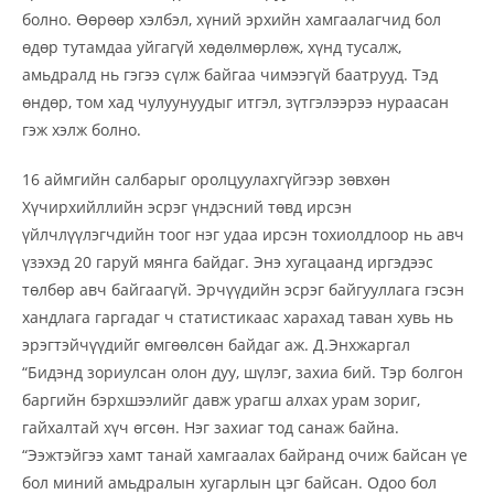
болно. Өөрөөр хэлбэл, хүний эрхийн хамгаалагчид бол
өдөр тутамдаа уйгагүй хөдөлмөрлөж, хүнд тусалж,
амьдралд нь гэгээ сүлж байгаа чимээгүй баатрууд. Тэд
өндөр, том хад чулуунуудыг итгэл, зүтгэлээрээ нураасан
гэж хэлж болно.
16 аймгийн салбарыг оролцуулахгүйгээр зөвхөн
Хүчирхийллийн эсрэг үндэсний төвд ирсэн
үйлчлүүлэгчдийн тоог нэг удаа ирсэн тохиолдлоор нь авч
үзэхэд 20 гаруй мянга байдаг. Энэ хугацаанд иргэдээс
төлбөр авч байгаагүй. Эрчүүдийн эсрэг байгууллага гэсэн
хандлага гаргадаг ч статистикаас харахад таван хувь нь
эрэгтэйчүүдийг өмгөөлсөн байдаг аж. Д.Энхжаргал
“Бидэнд зориулсан олон дуу, шүлэг, захиа бий. Тэр болгон
баргийн бэрхшээлийг давж урагш алхах урам зориг,
гайхалтай хүч өгсөн. Нэг захиаг тод санаж байна.
“Ээжтэйгээ хамт танай хамгаалах байранд очиж байсан үе
бол миний амьдралын хугарлын цэг байсан. Одоо бол