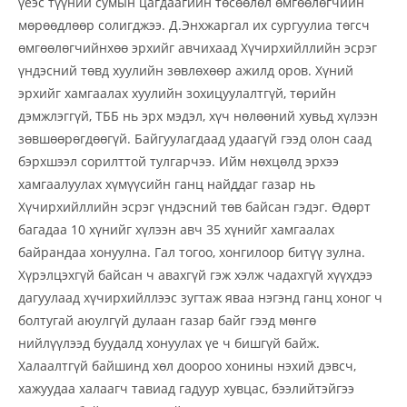
үеэс түүний сумын цагдаагийн төсөөлөл өмгөөлөгчийн
мөрөөдлөөр солигджээ. Д.Энхжаргал их сургуулиа төгсч
өмгөөлөгчийнхөө эрхийг авчихаад Хүчирхийллийн эсрэг
үндэсний төвд хуулийн зөвлөхөөр ажилд оров. Хүний
эрхийг хамгаалах хуулийн зохицуулалтгүй, төрийн
дэмжлэггүй, ТББ нь эрх мэдэл, хүч нөлөөний хувьд хүлээн
зөвшөөрөгдөөгүй. Байгуулагдаад удаагүй гээд олон саад
бэрхшээл сорилттой тулгарчээ. Ийм нөхцөлд эрхээ
хамгаалуулах хүмүүсийн ганц найддаг газар нь
Хүчирхийллийн эсрэг үндэсний төв байсан гэдэг. Өдөрт
багадаа 10 хүнийг хүлээн авч 35 хүнийг хамгаалах
байрандаа хонуулна. Гал тогоо, хонгилоор битүү зулна.
Хүрэлцэхгүй байсан ч авахгүй гэж хэлж чадахгүй хүүхдээ
дагуулаад хүчирхийллээс зугтаж яваа нэгэнд ганц хоног ч
болтугай аюулгүй дулаан газар байг гээд мөнгө
нийлүүлээд буудалд хонуулах үе ч бишгүй байж.
Халаалтгүй байшинд хөл доороо хонины нэхий дэвсч,
хажуудаа халаагч тавиад гадуур хувцас, бээлийтэйгээ