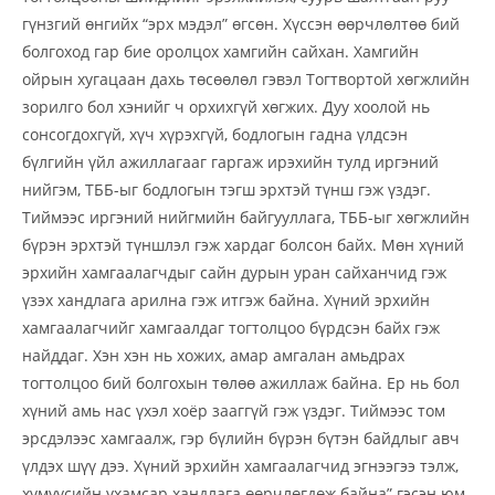
гүнзгий өнгийх “эрх мэдэл” өгсөн. Хүссэн өөрчлөлтөө бий
болгоход гар бие оролцох хамгийн сайхан. Хамгийн
ойрын хугацаан дахь төсөөлөл гэвэл Тогтвортой хөгжлийн
зорилго бол хэнийг ч орхихгүй хөгжих. Дуу хоолой нь
сонсогдохгүй, хүч хүрэхгүй, бодлогын гадна үлдсэн
бүлгийн үйл ажиллагааг гаргаж ирэхийн тулд иргэний
нийгэм, ТББ-ыг бодлогын тэгш эрхтэй түнш гэж үздэг.
Тиймээс иргэний нийгмийн байгууллага, ТББ-ыг хөгжлийн
бүрэн эрхтэй түншлэл гэж хардаг болсон байх. Мөн хүний
эрхийн хамгаалагчдыг сайн дурын уран сайханчид гэж
үзэх хандлага арилна гэж итгэж байна. Хүний эрхийн
хамгаалагчийг хамгаалдаг тогтолцоо бүрдсэн байх гэж
найддаг. Хэн хэн нь хожих, амар амгалан амьдрах
тогтолцоо бий болгохын төлөө ажиллаж байна. Ер нь бол
хүний амь нас үхэл хоёр зааггүй гэж үздэг. Тиймээс том
эрсдэлээс хамгаалж, гэр бүлийн бүрэн бүтэн байдлыг авч
үлдэх шүү дээ. Хүний эрхийн хамгаалагчид эгнээгээ тэлж,
хүмүүсийн ухамсар хандлага өөрчлөгдөж байна” гэсэн юм.