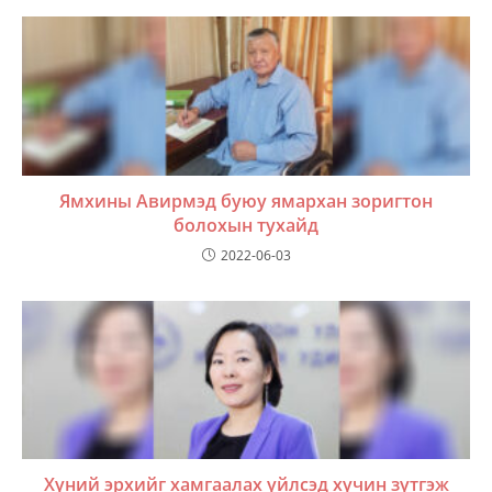
Ямхины Авирмэд буюу ямархан зоригтон
болохын тухайд
2022-06-03
Хүний эрхийг хамгаалах үйлсэд хүчин зүтгэж