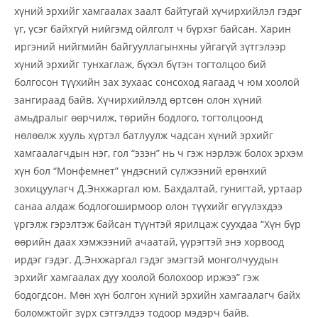
хүний эрхийг хамгаалах заалт байтугай хүчирхийлэл гэдэг
үг, үсэг байхгүй нийгэмд ойлголт ч бүрхэг байсан. Харин
иргэний нийгмийн байгууллагынхны уйгагүй зүтгэлээр
хүний эрхийг тунхаглаж, бүхэл бүтэн тогтолцоо бий
болгосон түүхийн зах зухаас сонсоход яагаад ч юм хоолой
зангираад байв. Хүчирхийлэлд өртсөн олон хүний
амьдралыг өөрчилж, төрийн бодлого, тогтолцоонд
нөлөөлж хууль хүртэл батлуулж чадсан хүний эрхийг
хамгаалагчдын нэг, гол “эзэн” нь ч гэж нэрлэж болох эрхэм
хүн бол “Монфемнет” үндэсний сүлжээний ерөнхий
зохицуулагч Д.Энхжаргал юм. Бахдалтай, гунигтай, уртаар
санаа алдаж бодлогоширмоор олон түүхийг өгүүлэхдээ
үргэлж гэрэлтэж байсан түүнтэй ярилцаж суухдаа “Хүн бүр
өөрийн даах хэмжээний ачаатай, үүрэгтэй энэ хорвоод
ирдэг гэдэг. Д.Энхжаргал гэдэг эмэгтэй монголчуудын
эрхийг хамгаалах дуу хоолой болохоор иржээ” гэж
бодогдсон. Мөн хүн болгон хүний эрхийн хамгаалагч байх
боломжтойг зүрх сэтгэлдээ тодоор мэдэрч байв.