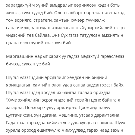
харагдахгүй ч хүний амьдралыг өөрчилсөн хэдэн боть
жишээ, түүх түүнд бий. Олон салбарт өөрчлөлт авчрахад
том зорилго, стратеги, хамтын хүчээр түүчээлж,
санаачилж, зангидаж ажилласан нь Хүчирхийллийн эсрэг
үндэсний төв байлаа. Энэ бүх гэгээ татуулсан амжилтын
цаана олон хүний хөлс хүч бий.
Маргаашийн нарыг харах уу гэдгээ мэдэхгүй гэрээслэлээ
бичээд суусан үе бий
Шүгэл үлээгчдийн эрсдэлийг хөндсөн нь бидний
ярилцлагын хамгийн олон удаа санаа алдсан хэсэг байх.
Шүгэл үлээгчдэд эрсдэл их байгаа талаар ярихдаа
“Хүчирхийллийн эсрэг үндэсний төвийн цонх байнга л
хагарна. Цонхоор чулуу орж ирнэ. Цоожинд цавуу
цутгачихсан, хүн дагана, мөшгинө, утсаар дарамтална.
Гадагшаа гарахдаа хиймэл үс зүүж, хувцсаа солино. Шүүх
хуралд ороход өшиглүүлж, чимхүүлээд гарах наад захын