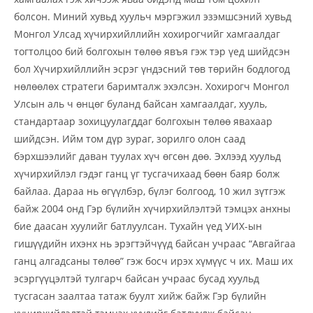
болсон. Миний хувьд хуульч мэргэжил эзэмшсэний хувьд
Монгол Улсад хүчирхийллийн хохирогчийг хамгаалдаг
тогтолцоо бий болгохын төлөө явъя гэж тэр үед шийдсэн
бол Хүчирхийллийн эсрэг үндэсний төв төрийн бодлогод
нөлөөлөх стратеги баримталж эхэлсэн. Хохирогч Монгол
Улсын аль ч өнцөг буланд байсан хамгаалдаг, хууль,
стандартаар зохицуулагддаг болгохын төлөө явахаар
шийдсэн. Ийм том дүр зураг, зорилго олон саад
бэрхшээлийг даван туулах хүч өгсөн дөө. Эхлээд хуульд
хүчирхийлэл гэдэг ганц үг тусгачихаад бөөн баяр болж
байлаа. Дараа нь өгүүлбэр, бүлэг болгоод, 10 жил зүтгэж
байж 2004 онд Гэр бүлийн хүчирхийлэлтэй тэмцэх анхны
бие даасан хуулийг батлуулсан. Тухайн үед УИХ-ын
гишүүдийн ихэнх нь эрэгтэйчүүд байсан учраас “Авгайгаа
ганц алгадсаны төлөө” гэж босч ирэх хүмүүс ч их. Маш их
эсэргүүцэлтэй тулгарч байсан учраас бусад хуульд
тусгасан заалтаа татаж буулт хийж байж Гэр бүлийн