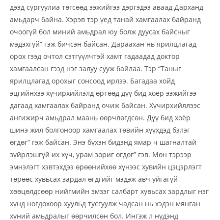
дээд сургуулиа төгсөөд ээжийгээ дэргэдээ аваад Дарханд
амьдарч байна. Хэрэв тэр үед танай хамгаалах байранд
очоогүй бол миний амьдрал юу болж дуусах байсныг
мэдэхгүй” гэж бичсэн байсан. Дараахан нь ярилцлагад
орох гээд очтол сэтгүүлчтэй хамт гадаадад доктор
хамгаалсан гээд нэг залуу сууж байлаа. Тэр “Таныг
ярилцлагад орохыг сонсоод ирлээ. Багадаа хойд
эцгийнхээ хүчирхийлэлд өртөөд дүү бид хоёр ээжийгээ
дагаад хамгаалах байранд очиж байсан. Хүчирхийллээс
ангижирч амьдрал маань өөрчлөгдсөн. Дүү бид хоёр
шинэ жил болгоноор хамгаалах төвийн хүүхдэд бэлэг
өгдөг” гэж байсан. Энэ бүхэн бидэнд ямар ч шагналтай
зүйрлэшгүй их хүч, урам зориг өгдөг” гэв. Мөн тэрээр
эмнэлэгт хэвтэхдээ өрөөнийхөө хүнээс хувийн цэцэрлэгт
төрөөс хувьсах зардал өгдгийг мэдэж авч уйгагүй
хөөцөлдсөөр нийгмийн эмзэг салбарт хувьсах зардлыг нэг
хүнд ногдохоор хуульд тусгуулж чадсан нь хэдэн мянган
хүний амьдралыг өөрчилсөн бол. Ингэж л нүдэнд