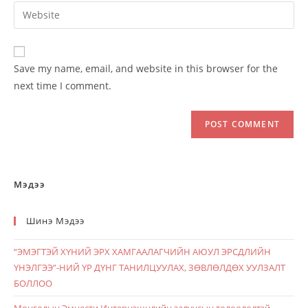
email
Enter
to
address
your
comment
to
website
comment
URL
Save my name, email, and website in this browser for the
(optional)
next time I comment.
Мэдээ
Шинэ Мэдээ
“ЭМЭГТЭЙ ХҮНИЙ ЭРХ ХАМГААЛАГЧИЙН АЮУЛ ЭРСДЛИЙН
ҮНЭЛГЭЭ”-НИЙ ҮР ДҮНГ ТАНИЛЦУУЛАХ, ЗӨВЛӨЛДӨХ УУЛЗАЛТ
БОЛЛОО
Монголын Эмнести Интернэшнлийн залуусын төлөөлөлтэй