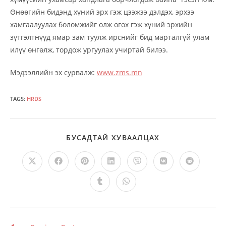
Өнөөгийн бидэнд хүний эрх гэж цээжээ дэлдэх, эрхээ
хамгаалуулах боломжийг олж өгөх гэж хүний эрхийн
зүтгэлтнүүд ямар зам туулж ирснийг бид марталгүй улам
илүү өнгөлж, тордож ургуулах учиртай билээ.
Мэдээллийн эх сурвалж:
www.zms.mn
TAGS
:
HRDS
SHARE
БУСАДТАЙ ХУВААЛЦАХ
THIS
CONTENT
Opens
Opens
Opens
Opens
Opens
Opens
Opens
in
in
in
in
in
in
in
a
a
a
a
a
a
a
Opens
Opens
new
new
new
new
new
new
new
in
in
window
window
window
window
window
window
window
a
a
new
new
window
window