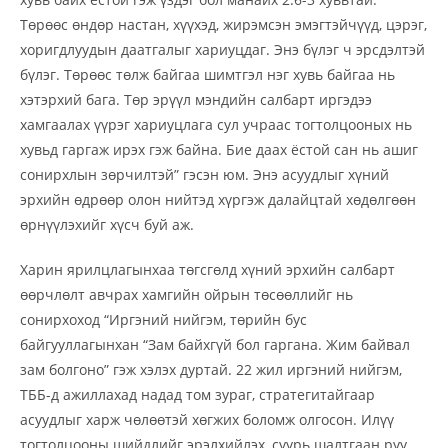
Төрөөс өндөр настан, хүүхэд, жирэмсэн эмэгтэйчүүд, цэрэг,
хоригдлуудын даатгалыг хариуцдаг. Энэ бүлэг ч эрсдэлтэй
бүлэг. Төрөөс төлж байгаа шимтгэл нэг хувь байгаа нь
хэтэрхий бага. Төр эрүүл мэндийн салбарт иргэдээ
хамгаалах үүрэг хариуцлага сул учраас тогтолцооных нь
хувьд гаргаж ирэх гэж байна. Бие даах ёстой сан нь ашиг
сонирхлын зөрчилтэй” гэсэн юм. Энэ асуудлыг хүний
эрхийн өдрөөр олон нийтэд хүргэж далайцтай хөдөлгөөн
өрнүүлэхийг хүсч буй аж.
Харин ярилцлагынхаа төгсгөлд хүний эрхийн салбарт
өөрчлөлт авчрах хамгийн ойрын төсөөллийг нь
сонирхоход “Иргэний нийгэм, төрийн бус
байгууллагынхан “Зам байхгүй бол гаргана. Жим байвал
зам болгоно” гэж хэлэх дуртай. 22 жил иргэний нийгэм,
ТББ-д ажиллахад надад том зураг, стратегитайгаар
асуудлыг харж чөлөөтэй хөгжих боломж олгосон. Илүү
тогтолцооны шийдлийг эрэлхийлэх, суурь шалтгаан руу