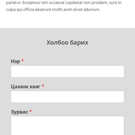
pariatur. Excepteur sint occaecat cupidatat non proident, sunt in
culpa qui officia deserunt mollit anim id est laborum.
Холбоо барих
Нэр
*
Цахим хаяг
*
Зурвас
*