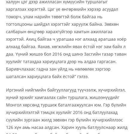
халуун цэг дээр ажилласан хүмүүсийн туршлагыг
харгалзах хэрэгтэй. Цаг үе өнгөрөхийн хэрээр асуудал
томорч, улам нарийн төвөгтэй болж байгаа нь
тогтолцооны шийдэл хэрэгтэйг харуулж байна. Зөвхөн
салбарын өнцгөөр харахгүйгээр хамтын ажиллагаа
хэрэгтэй. Ахиц байгаа ч урагшаа нэг алхаад арагшаа хоёр
алхаад байгаа. Яахав, хөгжлийн явах ёстой нэг зам байх л
даа. Үүний жишээ бол 2016 онд шинэ Засгийн газар таван
хуулийг татахдаа хариуцлага дээр нь алдаа гаргасан.
Баривчлахаас гадна зан үйлд нь нөлөөлөх зэргээр
шаталсан хариуцлага байх ёстой” гэлээ.
Иргэний нийгмийн байгууллагууд түүчээлж, хүчирхийлэл,
хүний эрхийг хамгаалах сайн туршлага, жишээнүүдийг
Монгол хөрсөнд туршиж баталгаажуулсан юм. Гэр бүлийн
хүчирхийлэлтэй тэмцэх хуулийг 2016 онд батлуулахад
сүүлийн зургаан жилд зөвхөн гэр бүлийн хүчирхийллээс
126 хүн амь насаа алдсан. Харин хууль батлуулснаар жилд