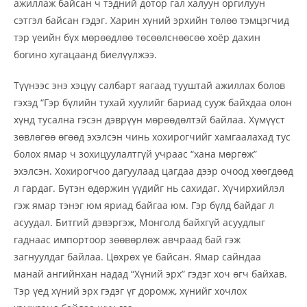
ажиллаж байсан ч тэдний дотор гал халуун оргилуун
сэтгэл байсан гэдэг. Харин хүний эрхийн төлөө тэмцэгчид
тэр үеийн бүх мөрөөдлөө төсөөлснөөсөө хоёр дахин
богино хугацаанд биелүүлжээ.
Түүнээс энэ хэцүү салбарт яагаад тууштай ажиллах болов
гэхэд “Гэр бүлийн тухай хуулийг бариад сууж байхдаа олон
хүнд тусална гэсэн дэврүүн мөрөөдөлтэй байлаа. Хүмүүст
зөвлөгөө өгөөд эхэлсэн чинь хохирогчийг хамгаалахад тус
болох ямар ч зохицуулалтгүй учраас “хана мөргөж”
эхэлсэн. Хохирогчоо дагуулаад цагдаа дээр очоод хөөгдөөд
л гардаг. Бүтэн өдөржин үүдийг нь сахидаг. Хүчирхийлэл
гэж ямар тэнэг юм яриад байгаа юм. Гэр бүлд байдаг л
асуудал. Битгий дэвэргэж, Монголд байхгүй асуудлыг
гаднаас импортоор зөөвөрлөж авчраад бай гэж
загнуулдаг байлаа. Цөхрөх үе байсан. Ямар сайндаа
манай ангийнхан надад “Хүний эрх” гэдэг хоч өгч байхав.
Тэр үед хүний эрх гэдэг үг доромж, хүнийг хочлох