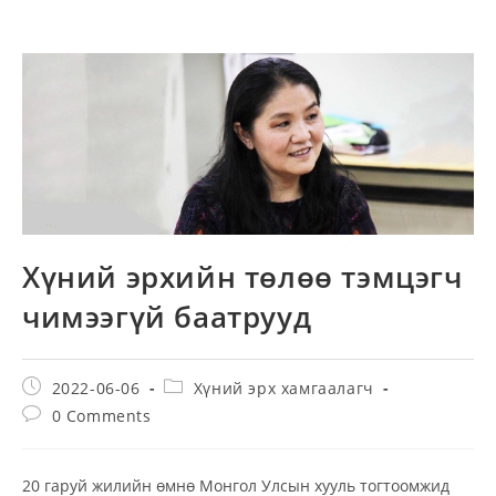
Хүний эрхийн төлөө тэмцэгч
чимээгүй баатрууд
Post
Post
2022-06-06
Хүний эрх хамгаалагч
published:
category:
Post
0 Comments
comments:
20 гаруй жилийн өмнө Монгол Улсын хууль тогтоомжид