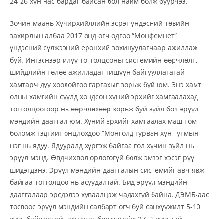
24-26 хүн нас бардаг байсан бол найм болж буурчээ.
Зочин маань Хүчирхийллийн эсрэг үндэсний төвийн
захирлын албаа 2017 онд өгч өдгөө “Монфемнет”
үндэсний сүлжээний ерөнхий зохицуулагчаар ажиллаж
буй. Ингэснээр илүү тогтолцооны системийн өөрчлөлт,
шийдлийн төлөө ажилладаг гишүүн байгууллагатай
хамтарч дуу хоолойгоо гаргахыг зорьж буй юм. Энэ хамт
олны хамгийн сүүлд хөндсөн хүний эрхийг хамгаалахад
тогтолцоогоор нь өөрчлөхөөр зорьж буй зүйл бол эрүүл
мэндийн даатгал юм. Хүний эрхийг хамгаалах маш том
боломж гэдгийг онцлохдоо “Монголд гурван хүн тутмын
нэг нь ядуу. Ядууралд хүргэж байгаа гол хүчин зүйл нь
эрүүл мэнд. Өвдчихвөл орлогогүй болж эмзэг хэсэг рүү
шидэгдэнэ. Эрүүл мэндийн даатгалын системийг авч явж
байгаа тогтолцоо нь асуудалтай. Бид эрүүл мэндийн
даатгалаар эрсдэлээ хуваалцаж чадахгүй байна. ДЭМБ-аас
төсвөөс эрүүл мэндийн салбарт өгч буй санхүүжилт 5-10
хувь байх ёстой гэж үздэг бол манайх 2.6-3 хувьтай.