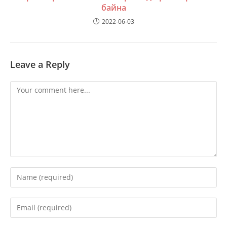
байна
2022-06-03
Leave a Reply
Comment
Enter
your
name
Enter
or
your
username