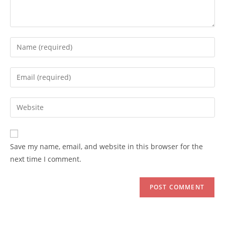
Enter
your
name
Enter
or
your
username
email
Enter
to
address
your
comment
to
website
comment
URL
Save my name, email, and website in this browser for the
(optional)
next time I comment.