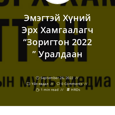
Эмэгтэй Хүний
Эрх Хамгаалагч
“Зоригтон 2022
” Уралдаан
September 26, 2022
Үйл явдал
0 Comments
1 min read
HRDs