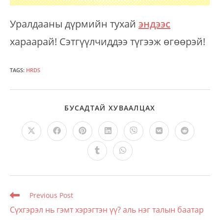
Уралдааны дүрмийн тухай
эндээс
хараарай! Сэтгүүлчиддээ түгээж өгөөрэй!
TAGS
:
HRDS
SHARE
БУСАДТАЙ ХУВААЛЦАХ
THIS
CONTENT
Opens
Opens
Opens
Opens
Opens
Opens
Opens
in
in
in
in
in
in
in
a
a
a
a
a
a
a
Opens
Opens
new
new
new
new
new
new
new
in
in
window
window
window
window
window
window
window
a
a
new
new
window
window
Read
Previous Post
more
Сүхгэрэл нь гэмт хэрэгтэн үү? аль нэг талын баатар
articles