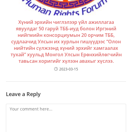
Хүний эрхийн чиглэлээр үйл ажиллагаа
явуулдаг 50 гаруй ТББ-иуд болон Иргэний
нийгмийн консорциумын 20 орчим ТББ,
судлаачид Улсын их хурлын гишүүдээс “Олон
нийтийн сүлжээнд хүний эрхийг хамгаалах
тухай” хуульд Монгол Улсын Ерөнхийлөгчийн
тавьсан хоригийг хүлээн авахыг хүслээ.
2023-03-15
Leave a Reply
Comment