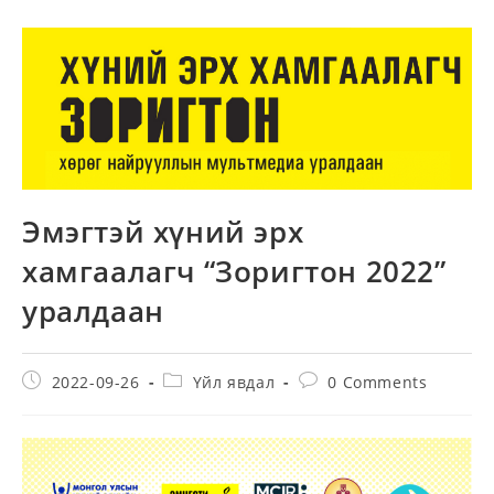
Эмэгтэй хүний эрх
хамгаалагч “Зоригтон 2022”
уралдаан
Post
Post
Post
2022-09-26
Үйл явдал
0 Comments
published:
category:
comments: