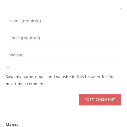
Enter
your
name
Enter
or
your
username
email
Enter
to
address
your
comment
to
website
comment
URL
Save my name, email, and website in this browser for the
(optional)
next time I comment.
Мэдээ