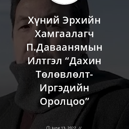
Хүний Эрхийн
Хамгаалагч
П.Даваанямын
Илтгэл “Дахин
Төлөвлөлт-
Иргэдийн
Оролцоо”
June 13, 2022