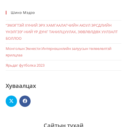
Шинэ Мэдээ
“ЭМЭГТЭЙ ХҮНИЙ ЭРХ ХАМГААЛАГЧИЙН АЮУЛ ЭРСДЛИЙН
ҮНЭЛГЭЭ”-НИЙ ҮР ДҮНГ ТАНИЛЦУУЛАХ, ЗӨВЛӨЛДӨХ УУЛЗАЛТ
БОЛЛОО
Монголын Эмнести Интернэшнлийн залуусын төлөөлөлтэй
ярилцлаа
Ярьдаг футболка 2023
Хуваалцах
Сайтын тухай