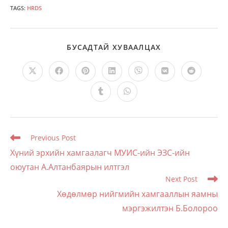
TAGS
:
HRDS
SHARE
БУСАДТАЙ ХУВААЛЦАХ
THIS
CONTENT
Opens
Opens
Opens
Opens
Opens
Opens
Opens
in
in
in
in
in
in
in
a
a
a
a
a
a
a
Opens
Opens
new
new
new
new
new
new
new
in
in
window
window
window
window
window
window
window
a
a
new
new
window
window
Read
Previous Post
more
Хүний эрхийн хамгаалагч МУИС-ийн ЭЗС-ийн
articles
оюутан А.Алтанбаярын илтгэл
Next Post
Хөдөлмөр нийгмийн хамгааллын яамны
мэргэжилтэн Б.Болороо