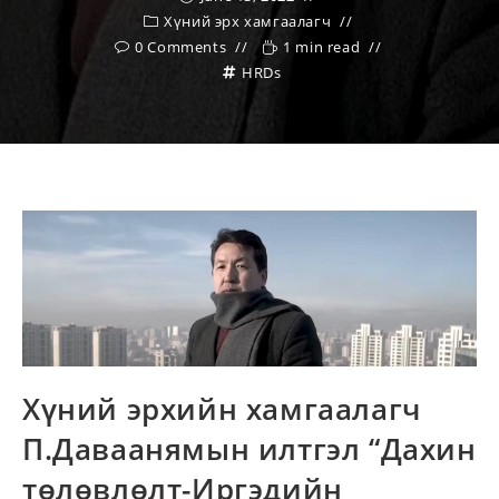
Хүний эрх хамгаалагч
0 Comments
1 min read
HRDs
Хүний эрхийн хамгаалагч
П.Даваанямын илтгэл “Дахин
төлөвлөлт-Иргэдийн