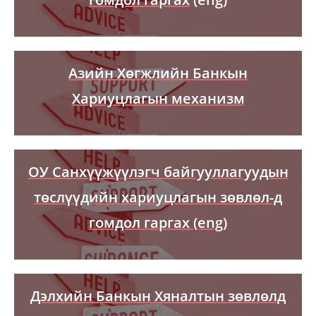
Азийн Хөгжлийн Банкын
Хариуцлагын механизм
ОУ Санхүүжүүлэгч байгууллагуудын
төслүүдийн хариуцлагын зөвлөл-д
гомдол гаргах
(eng)
Дэлхийн Банкын Хяналтын зөвлөлд