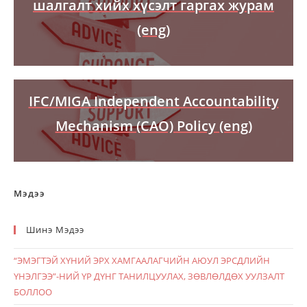
шалгалт хийх хүсэлт гаргах журам
(eng)
IFC/MIGA Independent Accountability
Mechanism (CAO) Policy (eng)
Мэдээ
Шинэ Мэдээ
“ЭМЭГТЭЙ ХҮНИЙ ЭРХ ХАМГААЛАГЧИЙН АЮУЛ ЭРСДЛИЙН
ҮНЭЛГЭЭ”-НИЙ ҮР ДҮНГ ТАНИЛЦУУЛАХ, ЗӨВЛӨЛДӨХ УУЛЗАЛТ
БОЛЛОО