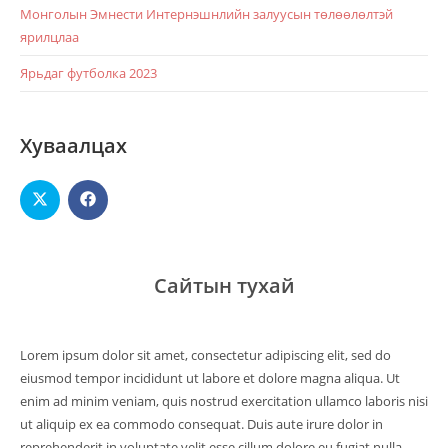
Монголын Эмнести Интернэшнлийн залуусын төлөөлөлтэй
ярилцлаа
Ярьдаг футболка 2023
Хуваалцах
Сайтын тухай
Lorem ipsum dolor sit amet, consectetur adipiscing elit, sed do
eiusmod tempor incididunt ut labore et dolore magna aliqua. Ut
enim ad minim veniam, quis nostrud exercitation ullamco laboris nisi
ut aliquip ex ea commodo consequat. Duis aute irure dolor in
reprehenderit in voluptate velit esse cillum dolore eu fugiat nulla