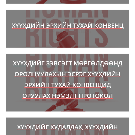
ХҮҮХДИЙН ЭРХИЙН ТУХАЙ КОНВЕНЦ
ХҮҮХДИЙГ ЗЭВСЭГТ МӨРГӨЛДӨӨНД
ОРОЛЦУУЛАХЫН ЭСРЭГ ХҮҮХДИЙН
ЭРХИЙН ТУХАЙ КОНВЕНЦИД
ОРУУЛАХ НЭМЭЛТ ПРОТОКОЛ
ХҮҮХДИЙГ ХУДАЛДАХ, ХҮҮХДИЙН