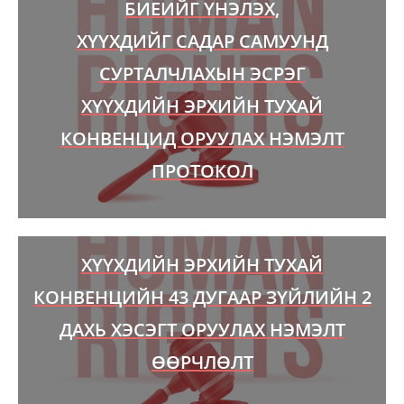
БИЕИЙГ ҮНЭЛЭХ,
ХҮҮХДИЙГ САДАР САМУУНД
СУРТАЛЧЛАХЫН ЭСРЭГ
ХҮҮХДИЙН ЭРХИЙН ТУХАЙ
КОНВЕНЦИД ОРУУЛАХ НЭМЭЛТ
ПРОТОКОЛ
ХҮҮХДИЙН ЭРХИЙН ТУХАЙ
КОНВЕНЦИЙН 43 ДУГААР ЗҮЙЛИЙН 2
ДАХЬ ХЭСЭГТ ОРУУЛАХ НЭМЭЛТ
ӨӨРЧЛӨЛТ