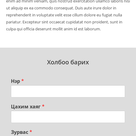
enim ad minim veniam, quis nostrud exercitation ullamco laboris nisi
ut aliquip ex ea commodo consequat. Duis aute irure dolor in
reprehenderit in voluptate velit esse cillum dolore eu fugiat nulla
pariatur. Excepteur sint occaecat cupidatat non proident, sunt in
culpa qui officia deserunt mollit anim id est laborum.
Холбоо барих
Нэр
*
Цахим хаяг
*
Зурвас
*