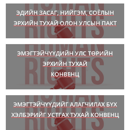
ЭДИЙН ЗАСАГ, НИЙГЭМ, СОЁЛЫН
ЭРХИЙН ТУХАЙ ОЛОН УЛСЫН ПАКТ
ЭМЭГТЭЙЧҮҮДИЙН УЛС ТӨРИЙН
ЭРХИЙН ТУХАЙ
КОНВЕНЦ
ЭМЭГТЭЙЧҮҮДИЙГ АЛАГЧИЛАХ БҮХ
ХЭЛБЭРИЙГ УСТГАХ ТУХАЙ КОНВЕНЦ