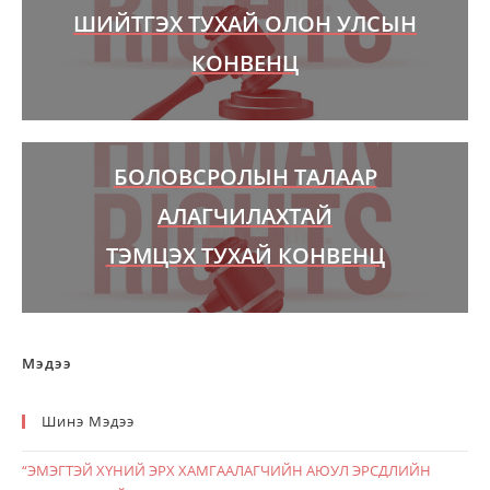
ШИЙТГЭХ ТУХАЙ ОЛОН УЛСЫН
КОНВЕНЦ
БОЛОВСРОЛЫН ТАЛААР
АЛАГЧИЛАХТАЙ
ТЭМЦЭХ ТУХАЙ КОНВЕНЦ
Мэдээ
Шинэ Мэдээ
“ЭМЭГТЭЙ ХҮНИЙ ЭРХ ХАМГААЛАГЧИЙН АЮУЛ ЭРСДЛИЙН