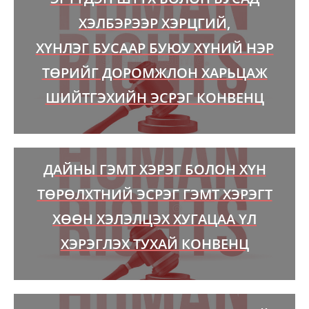
ХЭЛБЭРЭЭР ХЭРЦГИЙ,
ХҮНЛЭГ БУСААР БУЮУ ХҮНИЙ НЭР
ТӨРИЙГ ДОРОМЖЛОН ХАРЬЦАЖ
ШИЙТГЭХИЙН ЭСРЭГ КОНВЕНЦ
ДАЙНЫ ГЭМТ ХЭРЭГ БОЛОН ХҮН
ТӨРӨЛХТНИЙ ЭСРЭГ ГЭМТ ХЭРЭГТ
ХӨӨН ХЭЛЭЛЦЭХ ХУГАЦАА ҮЛ
ХЭРЭГЛЭХ ТУХАЙ КОНВЕНЦ