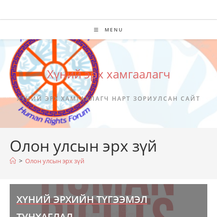
Skip
to
content
MENU
Хүний эрх хамгаалагч
ХҮНИЙ ЭРХ ХАМГААЛАГЧ НАРТ ЗОРИУЛСАН САЙТ
Олон улсын эрх зүй
>
Олон улсын эрх зүй
ХҮНИЙ ЭРХИЙН ТҮГЭЭМЭЛ
ТУНХАГЛАЛ