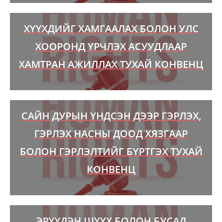
ХҮҮХДИЙГ ХАМГААЛАХ БОЛОН УЛС
ХООРОНД ҮРЧЛЭХ АСУУДЛААР
ХАМТРАН АЖИЛЛАХ ТУХАЙ КОНВЕНЦ
САЙН ДУРЫН ҮНДСЭН ДЭЭР ГЭРЛЭХ,
ГЭРЛЭХ НАСНЫ ДООД ХЯЗГААР
БОЛОН ГЭРЛЭЛТИЙГ БҮРТГЭХ ТУХАЙ
КОНВЕНЦ
ЭРҮҮДЭН ШҮҮХ БОЛОН БУСАД