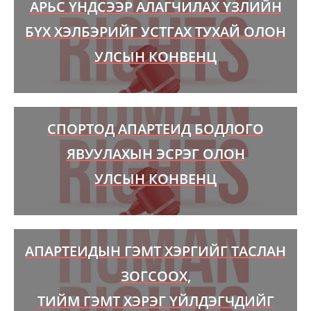
АРЬС ҮНДСЭЭР АЛАГЧИЛАХ ҮЗЛИЙН
БҮХ ХЭЛБЭРИЙГ УСТГАХ ТУХАЙ ОЛОН
УЛСЫН КОНВЕНЦ
СПОРТОД АПАРТЕИД БОДЛОГО
ЯВУУЛАХЫН ЭСРЭГ ОЛОН
УЛСЫН КОНВЕНЦ
АПАРТЕИДЫН ГЭМТ ХЭРГИЙГ ТАСЛАН
ЗОГСООХ,
ТИЙМ ГЭМТ ХЭРЭГ ҮЙЛДЭГЧДИЙГ